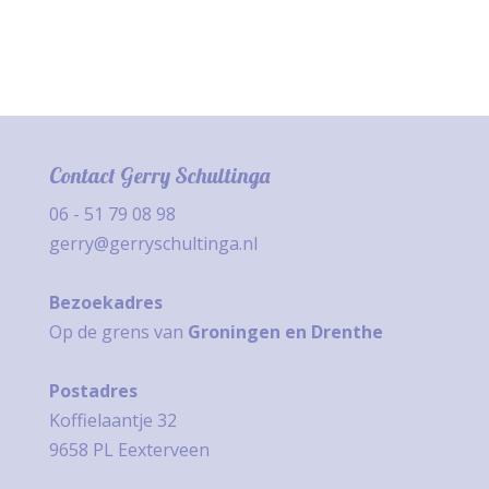
Contact Gerry Schultinga
06 - 51 79 08 98
gerry@gerryschultinga.nl
Bezoekadres
Op de grens van
Groningen en Drenthe
Postadres
Koffielaantje 32
9658 PL Eexterveen