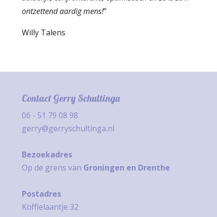
ontzettend aardig mens!
”
Willy Talens
Contact Gerry Schultinga
06 - 51 79 08 98
gerry@gerryschultinga.nl
Bezoekadres
Op de grens van
Groningen en Drenthe
Postadres
Koffielaantje 32